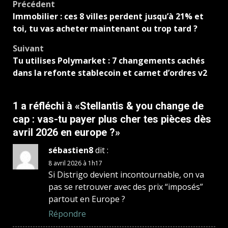
Navigation
Précédent
Immobilier : ces 8 villes perdent jusqu’à 21% et
d’article
toi, tu vas acheter maintenant ou trop tard ?
Suivant
Tu utilises Polymarket : 7 changements cachés
dans la refonte stablecoin et carnet d’ordres v2
1 a réfléchi à «
Stellantis & you change de
cap : vas-tu payer plus cher tes pièces dès
avril 2026 en europe ?
»
sébastien8
dit :
8 avril 2026 à 1h17
Si Distrigo devient incontournable, on va
pas se retrouver avec des prix “imposés”
partout en Europe ?
Répondre