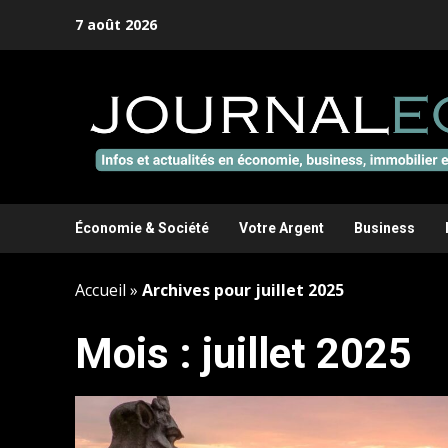
Aller
7 août 2026
au
contenu
Économie & Société
Votre Argent
Business
Accueil
»
Archives pour juillet 2025
Mois :
juillet 2025