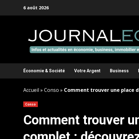
Aller
6 août 2026
au
contenu
Économie & Société
Votre Argent
Business
Accueil
»
Conso
»
Comment trouver une place dans
Conso
Comment trouver une
complet : découvrez 