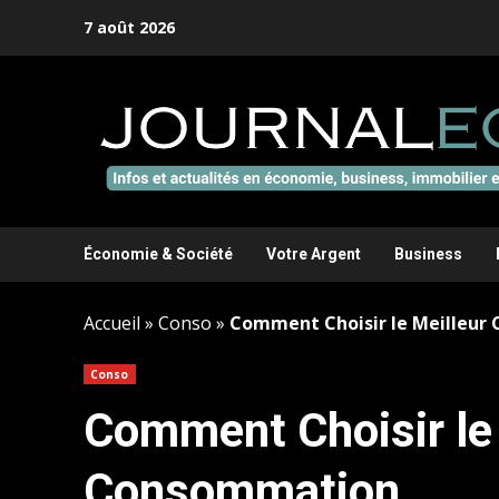
Aller
7 août 2026
au
contenu
Économie & Société
Votre Argent
Business
Accueil
»
Conso
»
Comment Choisir le Meilleur
Conso
Comment Choisir le 
Consommation