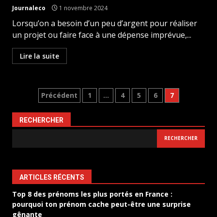
Journaleco
1 novembre 2024
Lorsqu’on a besoin d’un peu d’argent pour réaliser
un projet ou faire face à une dépense imprévue,...
Lire la suite
Pagination
Précédent
1
…
4
5
6
7
des
RECHERCHER
publications
RECHERCHER
ARTICLES RÉCENTS
Top 8 des prénoms les plus portés en France :
pourquoi ton prénom cache peut-être une surprise
gênante