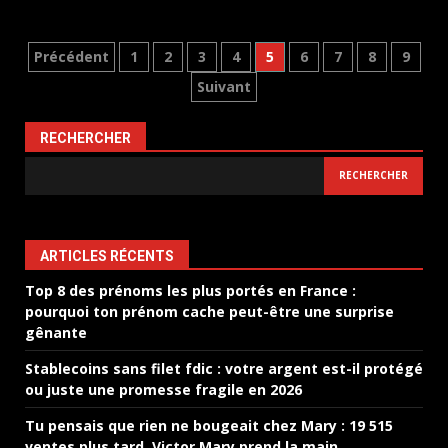
Pagination
Précédent
1
2
3
4
5
6
7
8
9
Suivant
des
publications
RECHERCHER
RECHERCHER
ARTICLES RÉCENTS
Top 8 des prénoms les plus portés en France :
pourquoi ton prénom cache peut-être une surprise
gênante
Stablecoins sans filet fdic : votre argent est-il protégé
ou juste une promesse fragile en 2026
Tu pensais que rien ne bougeait chez Mary : 19 515
ventes plus tard, Victor Mary prend la main