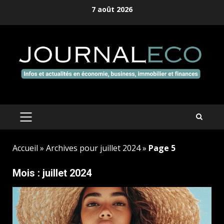
Aller
7 août 2026
au
contenu
MENU
PRINCIPAL
Accueil
»
Archives pour juillet 2024
»
Page 5
Mois :
juillet 2024